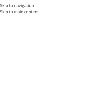
Skip to navigation
ÓPTICA PARA NIÑOS Y ADOLESCENTES DEL ECUADOR
Skip to main content
Tag Archives: Salud Ocular
Home
/
Posts Tagged "salud ocular"
04
AGO