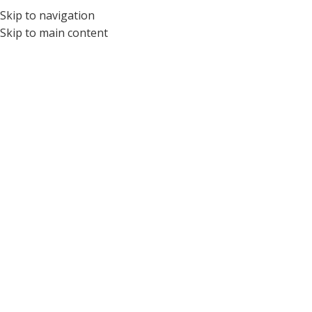
Skip to navigation
ÓPTICA PARA NIÑOS Y ADOLESCENTES DEL ECUADOR
Skip to main content
Tag Archives: Riesgo
Home
/
Posts Tagged "Riesgo"
04
AGO
SALUD VISUAL INFANTIL