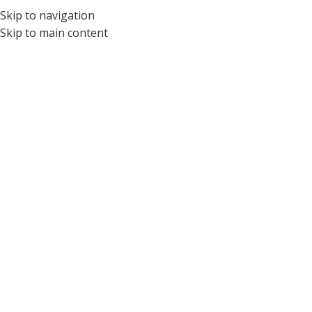
Skip to navigation
ÓPTICA PARA NIÑOS Y ADOLESCENTES DEL ECUADOR
Skip to main content
Tag Archives: Resistente
Home
/
Posts Tagged "resistente"
04
AGO