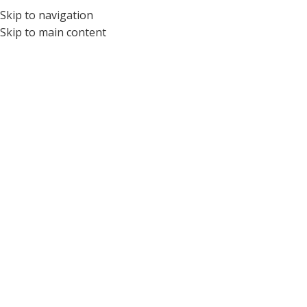
Skip to navigation
ÓPTICA PARA NIÑOS Y ADOLESCENTES DEL ECUADOR
Skip to main content
Tag Archives: Niños
Home
/
Posts Tagged "Niños"
04
AGO
CONSEJOS PRÁCTICOS PARA PADRES
,
SALUD VISUAL INFANTIL
Cuidando la Salud Visual de tus Hijos: