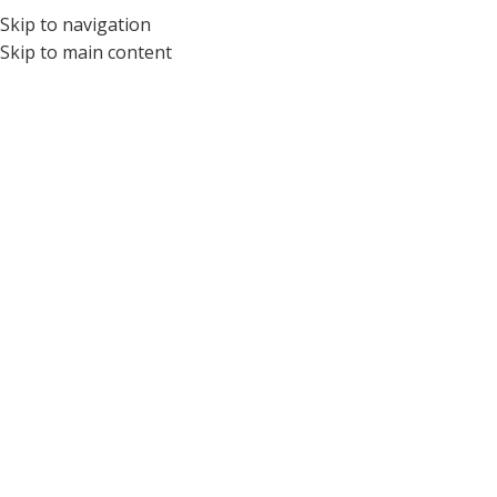
Skip to navigation
PTICA PARA NIÑOS Y ADOLESCENTES | ÓPTICA PEDIÁTRICA #1 DEL ECUA
Skip to main content
NANO VISTA
LU
Tag 
04
AGO