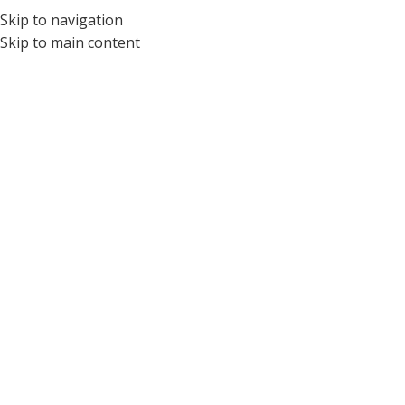
Skip to navigation
ÓPTICA PARA NIÑOS Y ADOLESCENTES DEL ECUADOR
Skip to main content
Tag Archives: Cristales
Home
/
Posts Tagged "cristales"
04
AGO