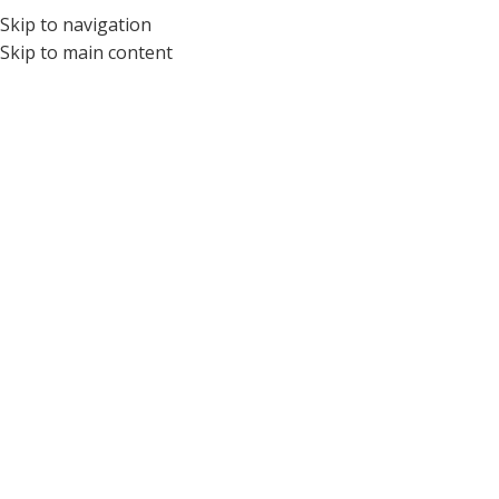
Skip to navigation
ÓPTICA PARA NIÑOS Y ADOLESCENTES DEL ECUADOR
Skip to main content
Organiza una cita con nuestro oftalmólogo.
Desde el siguiente botón puedes hacerlo vía Whatsapp.
Pedir cita desde Whatsapp
O si lo prefieres puedes dejarnos tus datos, y nos
comunicaremos a la brevedad.