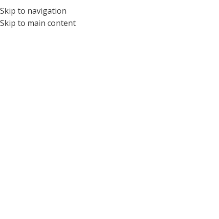
Skip to navigation
PTICA PARA NIÑOS Y ADOLESCENTES | ÓPTICA PEDIÁTRICA #1 DEL ECUA
Skip to main content
NANO VISTA
LU