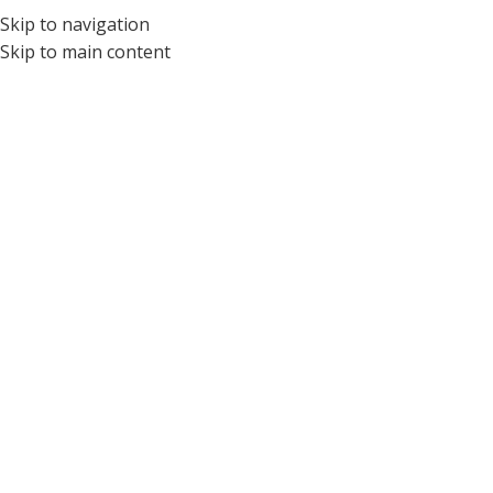
Skip to navigation
PTICA PARA NIÑOS Y ADOLESCENTES | ÓPTICA PEDIÁTRICA #1 DEL ECUA
Skip to main content
NANO VISTA
LU